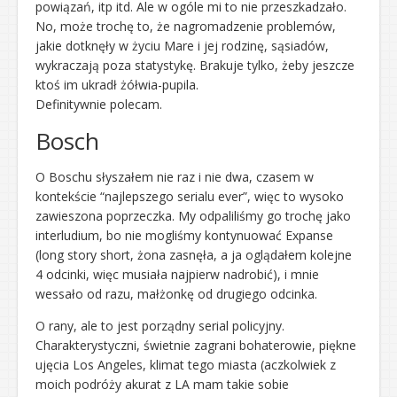
powiązań, itp itd. Ale w ogóle mi to nie przeszkadzało.
No, może trochę to, że nagromadzenie problemów,
jakie dotknęły w życiu Mare i jej rodzinę, sąsiadów,
wykraczają poza statystykę. Brakuje tylko, żeby jeszcze
ktoś im ukradł żółwia-pupila.
Definitywnie polecam.
Bosch
O Boschu słyszałem nie raz i nie dwa, czasem w
kontekście “najlepszego serialu ever”, więc to wysoko
zawieszona poprzeczka. My odpaliliśmy go trochę jako
interludium, bo nie mogliśmy kontynuować Expanse
(long story short, żona zasnęła, a ja oglądałem kolejne
4 odcinki, więc musiała najpierw nadrobić), i mnie
wessało od razu, małżonkę od drugiego odcinka.
O rany, ale to jest porządny serial policyjny.
Charakterystyczni, świetnie zagrani bohaterowie, piękne
ujęcia Los Angeles, klimat tego miasta (aczkolwiek z
moich podróży akurat z LA mam takie sobie