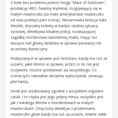
Z kolei bez problemu polecić mogę “Mare of Easttown”,
produkcję HBO. Świetny kryminał, rozgrywający się w
małym miasteczku (za małe amerykańskie miasteczko
od razu podwyższam ocenę). Niesamowita kreacja Kate
Winslet, dojrzałej kobiety w bardzo cieżkiej sytuacji
życiowej, detektywa lokalnej policji, rozwiązującej
zagadkę morderstwa nastoletniej matki, mając też
wiszące nad głową śledztwo w sprawie porwanej rok
wcześniej dziewczyny.
Podejrzanych w sprawie jest mnóstwo, każdy ma coś za
uszami, jakiś interes w sprawie, przez co nic nie jest
oczywiste, można spodziewać się wszystkiego. Co
scenarzyści naturalnie skrzętnie wykorzystali, serwując
plot twisty.
Serial jest zrealizowany zgodnie z wszystkimi regułami
sztuki. I to chyba jest jego jedyny minus: wszystko jest
jak z katalogu filmów o morderstwach w małych
miasteczkach. Zmęczony detektyw z problemami,
miasteczko gdzie każdy ma coś za uszami, dziwne siatki