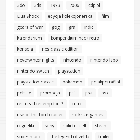
3do
3ds
1993
2006
cdp.pl
DualShock
edycja kolekcjonerska
film
gears of war
gog
gra
indie
kalendarium
kompendium neo+retro
konsola
nes classic edition
neverwinter nights
nintendo
nintendo labo
nintendo switch
playstation
playstation classic
pokemon
polakpotrafi.pl
polskie
promocja
ps1
ps4
psx
red dead redemption 2
retro
rise of the tomb raider
rockstar games
roguelike
sony
splinter cell
steam
super mario
the legend of zelda
trailer