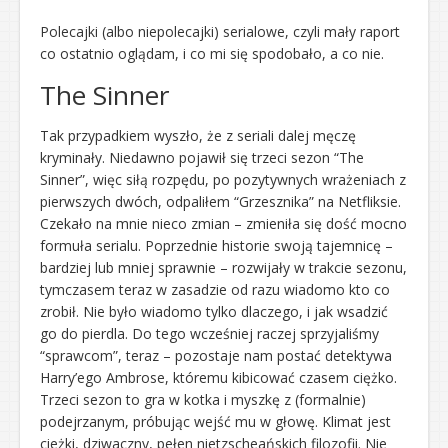
Polecajki (albo niepolecajki) serialowe, czyli mały raport
co ostatnio oglądam, i co mi się spodobało, a co nie.
The Sinner
Tak przypadkiem wyszło, że z seriali dalej męczę
kryminały. Niedawno pojawił się trzeci sezon “The
Sinner”, więc siłą rozpędu, po pozytywnych wrażeniach z
pierwszych dwóch, odpaliłem “Grzesznika” na Netfliksie.
Czekało na mnie nieco zmian – zmieniła się dość mocno
formuła serialu. Poprzednie historie swoją tajemnicę –
bardziej lub mniej sprawnie – rozwijały w trakcie sezonu,
tymczasem teraz w zasadzie od razu wiadomo kto co
zrobił. Nie było wiadomo tylko dlaczego, i jak wsadzić
go do pierdla. Do tego wcześniej raczej sprzyjaliśmy
“sprawcom”, teraz – pozostaje nam postać detektywa
Harry’ego Ambrose, któremu kibicować czasem ciężko.
Trzeci sezon to gra w kotka i myszkę z (formalnie)
podejrzanym, próbując wejść mu w głowę. Klimat jest
cieżki, dziwaczny, pełen nietzscheańskich filozofii. Nie