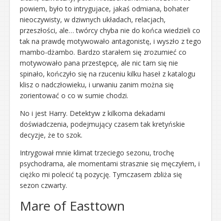
powiem, było to intrygujace, jakaś odmiana, bohater
nieoczywisty, w dziwnych układach, relacjach,
przeszłości, ale… twórcy chyba nie do końca wiedzieli co
tak na prawdę motywowało antagonistę, i wyszło z tego
mambo-dżambo. Bardzo starałem się zrozumieć co
motywowało pana przestępcę, ale nic tam się nie
spinało, kończyło się na rzuceniu kilku haseł z katalogu
klisz o nadczłowieku, i urwaniu zanim można się
zorientować o co w sumie chodzi.
No i jest Harry. Detektyw z kilkoma dekadami
doświadczenia, podejmujący czasem tak kretyńskie
decyzje, że to szok.
Intrygował mnie klimat trzeciego sezonu, trochę
psychodrama, ale momentami strasznie się męczyłem, i
ciężko mi polecić tą pozycję. Tymczasem zbliża się
sezon czwarty.
Mare of Easttown