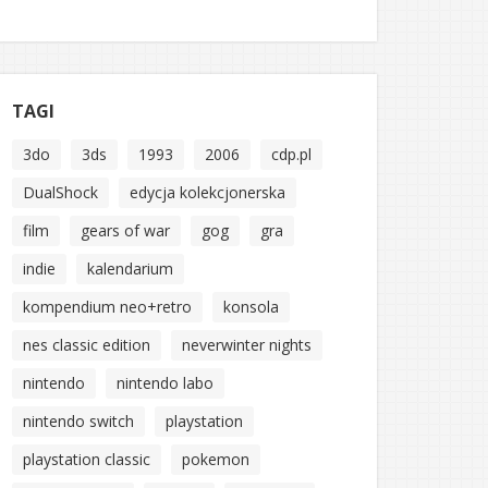
TAGI
3do
3ds
1993
2006
cdp.pl
DualShock
edycja kolekcjonerska
film
gears of war
gog
gra
indie
kalendarium
kompendium neo+retro
konsola
nes classic edition
neverwinter nights
nintendo
nintendo labo
nintendo switch
playstation
playstation classic
pokemon