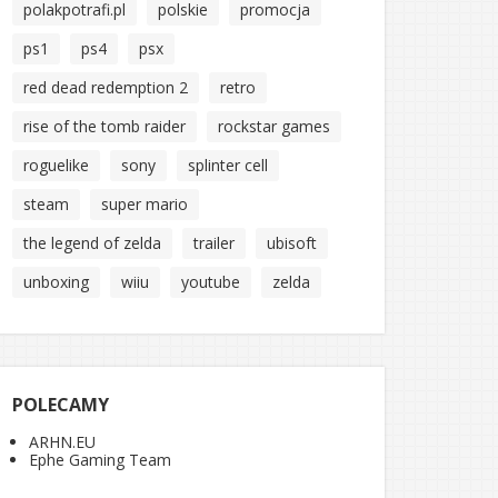
polakpotrafi.pl
polskie
promocja
ps1
ps4
psx
red dead redemption 2
retro
rise of the tomb raider
rockstar games
roguelike
sony
splinter cell
steam
super mario
the legend of zelda
trailer
ubisoft
unboxing
wiiu
youtube
zelda
POLECAMY
ARHN.EU
Ephe Gaming Team