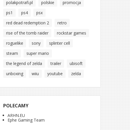
polakpotrafi.pl
polskie
promocja
ps1
ps4
psx
red dead redemption 2
retro
rise of the tomb raider
rockstar games
roguelike
sony
splinter cell
steam
super mario
the legend of zelda
trailer
ubisoft
unboxing
wiiu
youtube
zelda
POLECAMY
ARHN.EU
Ephe Gaming Team