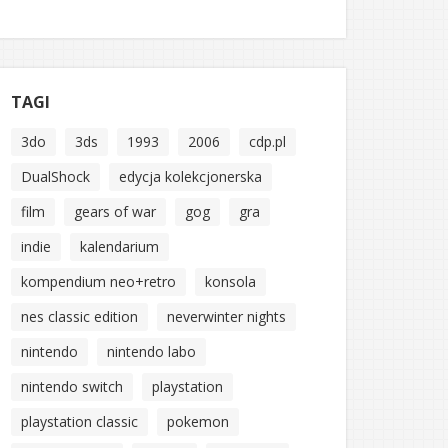
TAGI
3do
3ds
1993
2006
cdp.pl
DualShock
edycja kolekcjonerska
film
gears of war
gog
gra
indie
kalendarium
kompendium neo+retro
konsola
nes classic edition
neverwinter nights
nintendo
nintendo labo
nintendo switch
playstation
playstation classic
pokemon