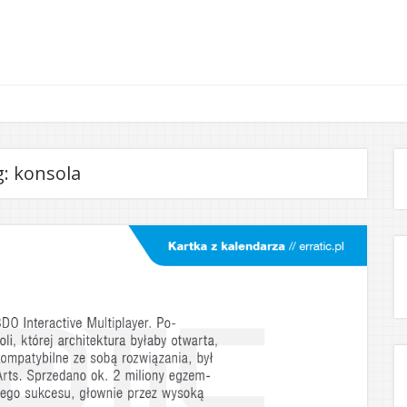
g:
konsola