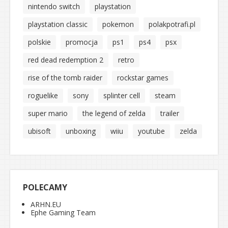
nintendo switch
playstation
playstation classic
pokemon
polakpotrafi.pl
polskie
promocja
ps1
ps4
psx
red dead redemption 2
retro
rise of the tomb raider
rockstar games
roguelike
sony
splinter cell
steam
super mario
the legend of zelda
trailer
ubisoft
unboxing
wiiu
youtube
zelda
POLECAMY
ARHN.EU
Ephe Gaming Team