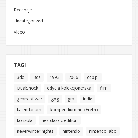
Recenzje
Uncategorized
Video
TAGI
3do
3ds
1993
2006
cdp.pl
DualShock
edycja kolekcjonerska
film
gears of war
gog
gra
indie
kalendarium
kompendium neo+retro
konsola
nes classic edition
neverwinter nights
nintendo
nintendo labo