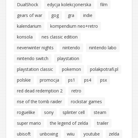
DualShock
edycja kolekcjonerska
film
gears of war
gog
gra
indie
kalendarium
kompendium neo+retro
konsola
nes classic edition
neverwinter nights
nintendo
nintendo labo
nintendo switch
playstation
playstation classic
pokemon
polakpotrafi.pl
polskie
promocja
ps1
ps4
psx
red dead redemption 2
retro
rise of the tomb raider
rockstar games
roguelike
sony
splinter cell
steam
super mario
the legend of zelda
trailer
ubisoft
unboxing
wiiu
youtube
zelda