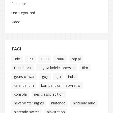
Recenzje
Uncategorized
Video
TAGI
3do
3ds
1993
2006
cdp.pl
DualShock
edycja kolekcjonerska
film
gears of war
gog
gra
indie
kalendarium
kompendium neo+retro
konsola
nes classic edition
neverwinter nights
nintendo
nintendo labo
nintendo switch
playstation