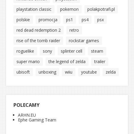
playstation classic
pokemon
polakpotrafi.pl
polskie
promocja
ps1
ps4
psx
red dead redemption 2
retro
rise of the tomb raider
rockstar games
roguelike
sony
splinter cell
steam
super mario
the legend of zelda
trailer
ubisoft
unboxing
wiiu
youtube
zelda
POLECAMY
ARHN.EU
Ephe Gaming Team