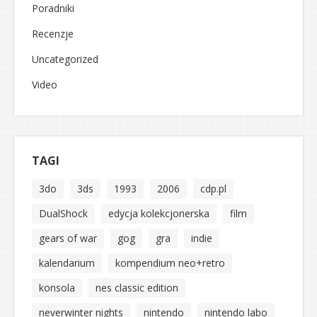
Poradniki
Recenzje
Uncategorized
Video
TAGI
3do
3ds
1993
2006
cdp.pl
DualShock
edycja kolekcjonerska
film
gears of war
gog
gra
indie
kalendarium
kompendium neo+retro
konsola
nes classic edition
neverwinter nights
nintendo
nintendo labo