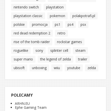
nintendo switch
playstation
playstation classic
pokemon
polakpotrafi.pl
polskie
promocja
ps1
ps4
psx
red dead redemption 2
retro
rise of the tomb raider
rockstar games
roguelike
sony
splinter cell
steam
super mario
the legend of zelda
trailer
ubisoft
unboxing
wiiu
youtube
zelda
POLECAMY
ARHN.EU
Ephe Gaming Team