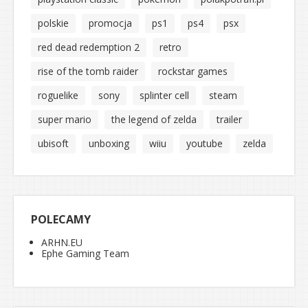
polskie
promocja
ps1
ps4
psx
red dead redemption 2
retro
rise of the tomb raider
rockstar games
roguelike
sony
splinter cell
steam
super mario
the legend of zelda
trailer
ubisoft
unboxing
wiiu
youtube
zelda
POLECAMY
ARHN.EU
Ephe Gaming Team