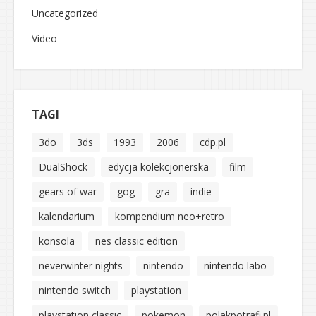
Uncategorized
Video
TAGI
3do
3ds
1993
2006
cdp.pl
DualShock
edycja kolekcjonerska
film
gears of war
gog
gra
indie
kalendarium
kompendium neo+retro
konsola
nes classic edition
neverwinter nights
nintendo
nintendo labo
nintendo switch
playstation
playstation classic
pokemon
polakpotrafi.pl