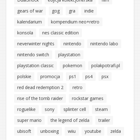
gears of war
gog
gra
indie
kalendarium
kompendium neo+retro
konsola
nes classic edition
neverwinter nights
nintendo
nintendo labo
nintendo switch
playstation
playstation classic
pokemon
polakpotrafi.pl
polskie
promocja
ps1
ps4
psx
red dead redemption 2
retro
rise of the tomb raider
rockstar games
roguelike
sony
splinter cell
steam
super mario
the legend of zelda
trailer
ubisoft
unboxing
wiiu
youtube
zelda