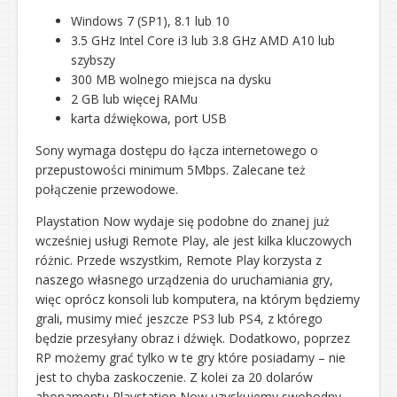
Windows 7 (SP1), 8.1 lub 10
3.5 GHz Intel Core i3 lub 3.8 GHz AMD A10 lub
szybszy
300 MB wolnego miejsca na dysku
2 GB lub więcej RAMu
karta dźwiękowa, port USB
Sony wymaga dostępu do łącza internetowego o
przepustowości minimum 5Mbps. Zalecane też
połączenie przewodowe.
Playstation Now wydaje się podobne do znanej już
wcześniej usługi Remote Play, ale jest kilka kluczowych
różnic. Przede wszystkim, Remote Play korzysta z
naszego własnego urządzenia do uruchamiania gry,
więc oprócz konsoli lub komputera, na którym będziemy
grali, musimy mieć jeszcze PS3 lub PS4, z którego
będzie przesyłany obraz i dźwięk. Dodatkowo, poprzez
RP możemy grać tylko w te gry które posiadamy – nie
jest to chyba zaskoczenie. Z kolei za 20 dolarów
abonamentu Playstation Now uzyskujemy swobodny