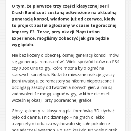
O tym, że pierwsze trzy części klasycznej serii
Crash Bandicoot zostaną odświeżone na aktualną
generację konsol, wiadomo już od czerwca, kiedy
to projekt został ogłoszony w czasie tegorocznej
imprezy E3. Teraz, przy okazji Playstation
Experience, mogliśmy zobaczyć jak gra będzie
wyglądała.
Nie bez kozery o obecnej, ósmej generacji konsol, mówi
się „generacja remasterów”. Wiele spośród hitów na PS4
czy XBox One to gry, które można było ograć na
starszych sprzętach. Budzi to mieszane reakcje graczy.
Jedni uważają, że remastery są nikomu niepotrzebne i
odciągają zasoby od tworzenia nowych gier, a inni są
zadowoleni że mogą zagrać w gry, w które nie mieli
wcześniej okazji, przy poprawionej grafice.
Głosy tęsknoty za klasyczną platformówką 3D słychać
było od dawna, i nic dziwnego – na grach o lekko
trzepniętym torbaczu wychowało się całe pokolenie
posiadaczy Playstation. Po sieci krążyło już wiele plotek