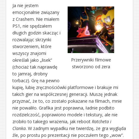
Ja nie jestem
emocjonalnie związany
z Crashem. Nie miałem
PS1, nie spędzałem
długich godzin skacząc i
rozwalając skrzynki
stworzeniem, które
wszyscy znajomi
Przerywniki filmowe
określali jako „lisek”
stworzono od zera
(chociaż tak naprawdę
to jamraj, drobny
torbacz). Grę na pewno
kupię, lubię zręcznościówki platformowe i brakuje mi
takich gier na współczesnej generacji. Muszę jednak
przyznać, że to, co zostało pokazane na filmach, mnie
nie powaliło. Grafika jest poprawna, ładnie podbito
rozdzielczość, poprawiono modele i tekstury, ale nie
zrobiło to takiego wrażenia, jak reboot
Ratcheta i
Clanka
. W żadnym wypadku nie twierdzę, że gra wygląda
źle, po prostu po prezentacji nie poczułem tego „wow”.