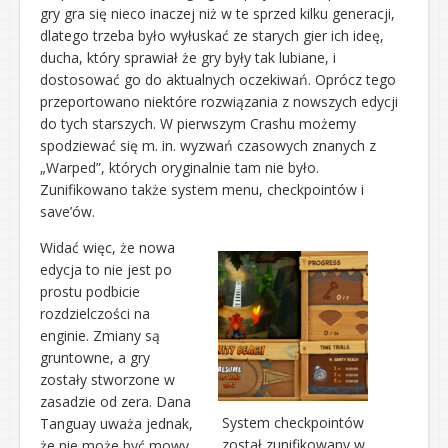
gry gra się nieco inaczej niż w te sprzed kilku generacji,
dlatego trzeba było wyłuskać ze starych gier ich ideę,
ducha, który sprawiał że gry były tak lubiane, i
dostosować go do aktualnych oczekiwań. Oprócz tego
przeportowano niektóre rozwiązania z nowszych edycji
do tych starszych. W pierwszym Crashu możemy
spodziewać się m. in. wyzwań czasowych znanych z
„Warped”, których oryginalnie tam nie było.
Zunifikowano także system menu, checkpointów i
save’ów.
Widać więc, że nowa
edycja to nie jest po
prostu podbicie
rozdzielczości na
enginie. Zmiany są
gruntowne, a gry
zostały stworzone w
zasadzie od zera. Dana
System checkpointów
Tanguay uważa jednak,
został zunifikowany w
że nie może być mowy