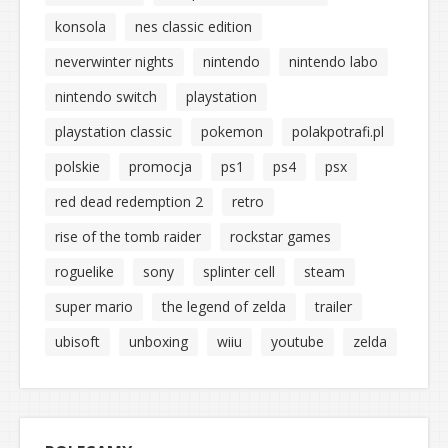
konsola
nes classic edition
neverwinter nights
nintendo
nintendo labo
nintendo switch
playstation
playstation classic
pokemon
polakpotrafi.pl
polskie
promocja
ps1
ps4
psx
red dead redemption 2
retro
rise of the tomb raider
rockstar games
roguelike
sony
splinter cell
steam
super mario
the legend of zelda
trailer
ubisoft
unboxing
wiiu
youtube
zelda