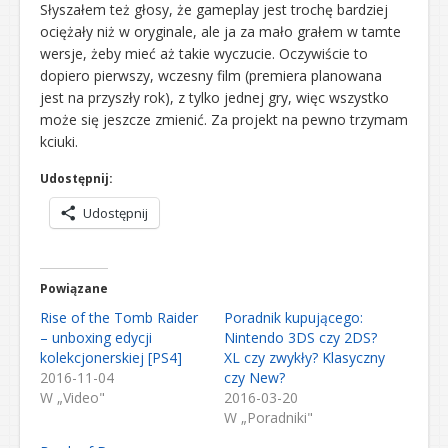
Słyszałem też głosy, że gameplay jest trochę bardziej
ociężały niż w oryginale, ale ja za mało grałem w tamte
wersje, żeby mieć aż takie wyczucie. Oczywiście to
dopiero pierwszy, wczesny film (premiera planowana
jest na przyszły rok), z tylko jednej gry, więc wszystko
może się jeszcze zmienić. Za projekt na pewno trzymam
kciuki.
Udostępnij:
Udostępnij
Powiązane
Rise of the Tomb Raider
Poradnik kupującego:
– unboxing edycji
Nintendo 3DS czy 2DS?
kolekcjonerskiej [PS4]
XL czy zwykły? Klasyczny
2016-11-04
czy New?
W „Video"
2016-03-20
W „Poradniki"