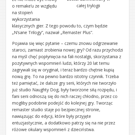
całej trylogii
o remake’u ze względu
na stopień
wykorzystania
klasycznych gier. Z tego powodu to, czym będzie
„N’sane Trilogy”, nazwał „Remaster Plus”.
Pojawia się więc pytanie – czemu znowu odgrzewanie
staroci, zamiast zrobienia nowej gry? Od razu przychodzi
na myśl chęć popłynięcia na fali nostalgii, skorzystania z
pozytywnych wspomnień ludzi, którzy 20 lat temu
zagrywali się w oryginał, i teraz bardzo chętnie kupią
nową grę. To na pewno bardzo istotny czynnik. Trzeba
też pamiętać, że dalsze gry serii, których nie tworzyło
już studio Naughty Dog, były tworzone siłą rozpędu, i
fani serii odnoszą się do nich raczej chłodno, przez co
mogliby podobnie podejść do kolejnej gry. Tworząc
remaster studio staje po bezpiecznej stronie,
nawiązując do edycji, które były przyjęte
entuzjastycznie, a dodatkowo patrzy się na nie przez
różowe okulary wspomnień z dzieciństwa.