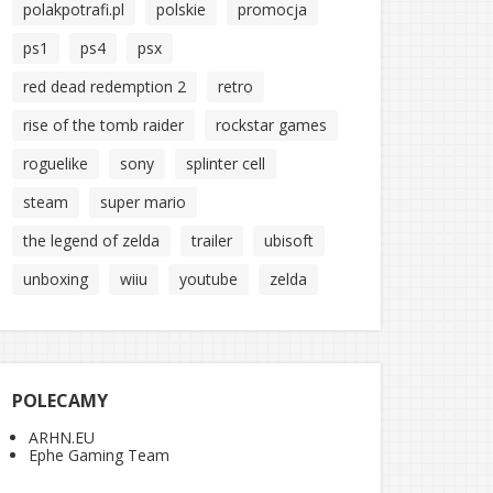
polakpotrafi.pl
polskie
promocja
ps1
ps4
psx
red dead redemption 2
retro
rise of the tomb raider
rockstar games
roguelike
sony
splinter cell
steam
super mario
the legend of zelda
trailer
ubisoft
unboxing
wiiu
youtube
zelda
POLECAMY
ARHN.EU
Ephe Gaming Team