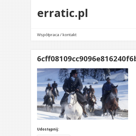
erratic.pl
Współpraca / kontakt
6cff08109cc9096e816240f6
Udostępnij: