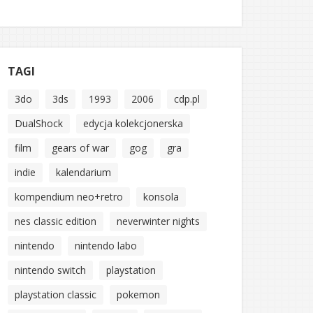
TAGI
3do
3ds
1993
2006
cdp.pl
DualShock
edycja kolekcjonerska
film
gears of war
gog
gra
indie
kalendarium
kompendium neo+retro
konsola
nes classic edition
neverwinter nights
nintendo
nintendo labo
nintendo switch
playstation
playstation classic
pokemon