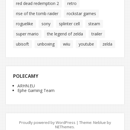
red dead redemption 2
retro
rise of the tomb raider
rockstar games
roguelike
sony
splinter cell
steam
super mario
the legend of zelda
trailer
ubisoft
unboxing
wiiu
youtube
zelda
POLECAMY
ARHN.EU
Ephe Gaming Team
Proudly powered by WordPress
|
Theme: Neblue by
NEThemes
.