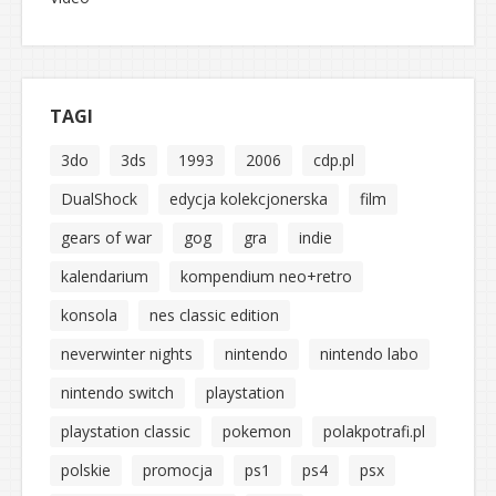
TAGI
3do
3ds
1993
2006
cdp.pl
DualShock
edycja kolekcjonerska
film
gears of war
gog
gra
indie
kalendarium
kompendium neo+retro
konsola
nes classic edition
neverwinter nights
nintendo
nintendo labo
nintendo switch
playstation
playstation classic
pokemon
polakpotrafi.pl
polskie
promocja
ps1
ps4
psx