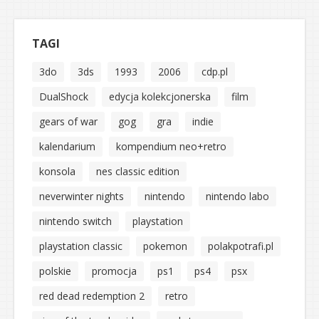
TAGI
3do
3ds
1993
2006
cdp.pl
DualShock
edycja kolekcjonerska
film
gears of war
gog
gra
indie
kalendarium
kompendium neo+retro
konsola
nes classic edition
neverwinter nights
nintendo
nintendo labo
nintendo switch
playstation
playstation classic
pokemon
polakpotrafi.pl
polskie
promocja
ps1
ps4
psx
red dead redemption 2
retro