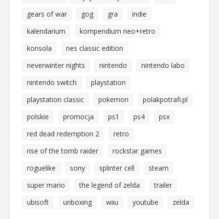
gears of war
gog
gra
indie
kalendarium
kompendium neo+retro
konsola
nes classic edition
neverwinter nights
nintendo
nintendo labo
nintendo switch
playstation
playstation classic
pokemon
polakpotrafi.pl
polskie
promocja
ps1
ps4
psx
red dead redemption 2
retro
rise of the tomb raider
rockstar games
roguelike
sony
splinter cell
steam
super mario
the legend of zelda
trailer
ubisoft
unboxing
wiiu
youtube
zelda