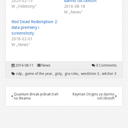
2025-02-13
darmo od Ubisoft
W „Felietony"
2016-08-18
W „News"
Red Dead Redemption 2:
data premiery i
screenshoty
2018-02-01
W „News"
2016-08-11
News
0 Comments
cdp
game of the year
goty
gra roku
wiedźmin 3
witcher 3
Quantum Break jednak trafi
Rayman Origins za darmo
na Steama
od Ubisoft