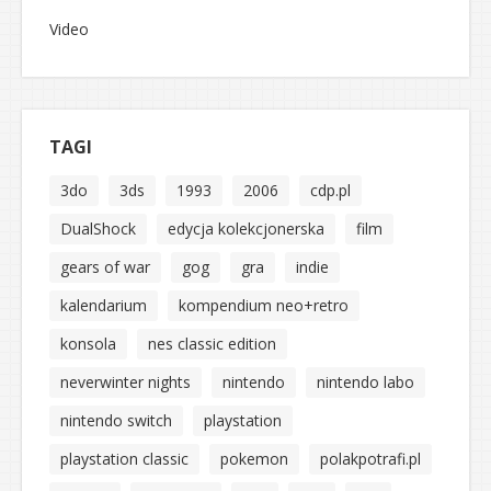
Video
TAGI
3do
3ds
1993
2006
cdp.pl
DualShock
edycja kolekcjonerska
film
gears of war
gog
gra
indie
kalendarium
kompendium neo+retro
konsola
nes classic edition
neverwinter nights
nintendo
nintendo labo
nintendo switch
playstation
playstation classic
pokemon
polakpotrafi.pl