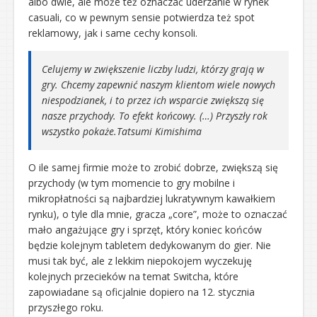
albo dwie, ale może też oznaczać uderzanie w rynek
casuali, co w pewnym sensie potwierdza też spot
reklamowy, jak i same cechy konsoli.
Celujemy w zwiększenie liczby ludzi, którzy grają w
gry. Chcemy zapewnić naszym klientom wiele nowych
niespodzianek, i to przez ich wsparcie zwiększą się
nasze przychody. To efekt końcowy. (…) Przyszły rok
wszystko pokaże.
Tatsumi Kimishima
O ile samej firmie może to zrobić dobrze, zwiększą się
przychody (w tym momencie to gry mobilne i
mikropłatności są najbardziej lukratywnym kawałkiem
rynku), o tyle dla mnie, gracza „core”, może to oznaczać
mało angażujące gry i sprzęt, który koniec końców
będzie kolejnym tabletem dedykowanym do gier. Nie
musi tak być, ale z lekkim niepokojem wyczekuję
kolejnych przecieków na temat Switcha, które
zapowiadane są oficjalnie dopiero na 12. stycznia
przyszłego roku.