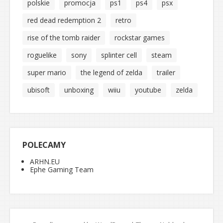
polskie
promocja
ps1
ps4
psx
red dead redemption 2
retro
rise of the tomb raider
rockstar games
roguelike
sony
splinter cell
steam
super mario
the legend of zelda
trailer
ubisoft
unboxing
wiiu
youtube
zelda
POLECAMY
ARHN.EU
Ephe Gaming Team