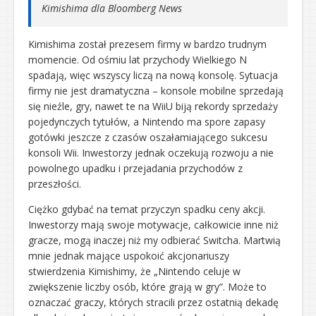
Kimishima dla Bloomberg News
Kimishima został prezesem firmy w bardzo trudnym
momencie. Od ośmiu lat przychody Wielkiego N
spadają, więc wszyscy liczą na nową konsolę. Sytuacja
firmy nie jest dramatyczna – konsole mobilne sprzedają
się nieźle, gry, nawet te na WiiU biją rekordy sprzedaży
pojedynczych tytułów, a Nintendo ma spore zapasy
gotówki jeszcze z czasów oszałamiającego sukcesu
konsoli Wii. Inwestorzy jednak oczekują rozwoju a nie
powolnego upadku i przejadania przychodów z
przeszłości.
Ciężko gdybać na temat przyczyn spadku ceny akcji.
Inwestorzy mają swoje motywacje, całkowicie inne niż
gracze, mogą inaczej niż my odbierać Switcha. Martwią
mnie jednak mające uspokoić akcjonariuszy
stwierdzenia Kimishimy, że „Nintendo celuje w
zwiększenie liczby osób, które grają w gry”. Może to
oznaczać graczy, których stracili przez ostatnią dekadę